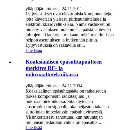
ylläpitäjän toimesta 24.11.2011
Lyijyvastukset ovat elektronisia komponentteja,
joita käytetään yleisesti piirisuunnittelussa ja
elektroniikkasovelluksissa. Nämä vastukset on
nimetty vastuksen molemmista päistä lähtevien
johtojen tai lankojen mukaan, mikä mahdollistaa
helpon asennuksen ja kytkennän piiriin.
Lyijyvastuksia on saatavilla eri...
Lue lisää
Koaksiaalisen epäsuhtapäätteen
merkitys RF- ja
mikroaaltotekniikassa
ylläpitäjän toimesta 24.11.2004
Koaksiaalinen epäsuhtapääte on ratkaisevan
tärkeä komponentti radiotaajuus- ja
mikroaaltotekniikassa. Sitä käytetään
absorboimaan signaali, joka heijastuu takaisin
siirtolinjan impedanssin epäsuhtavirheestä.
Yksinkertaisesti sanottuna, kun muuntajan
ominaisimpedanssin välillä on epäsuhta...
Lue lisää