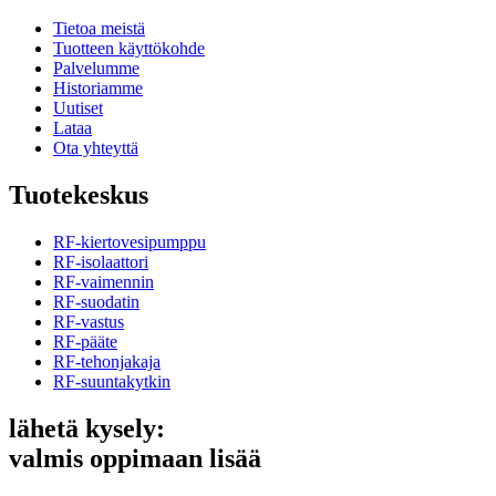
Tietoa meistä
Tuotteen käyttökohde
Palvelumme
Historiamme
Uutiset
Lataa
Ota yhteyttä
Tuotekeskus
RF-kiertovesipumppu
RF-isolaattori
RF-vaimennin
RF-suodatin
RF-vastus
RF-pääte
RF-tehonjakaja
RF-suuntakytkin
lähetä kysely:
valmis oppimaan lisää