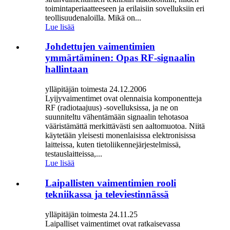
toimintaperiaatteeseen ja erilaisiin sovelluksiin eri
teollisuudenaloilla. Mikä on...
Lue lisää
Johdettujen vaimentimien
ymmärtäminen: Opas RF-signaalin
hallintaan
ylläpitäjän toimesta 24.12.2006
Lyijyvaimentimet ovat olennaisia ​​komponentteja
RF (radiotaajuus) -sovelluksissa, ja ne on
suunniteltu vähentämään signaalin tehotasoa
vääristämättä merkittävästi sen aaltomuotoa. Niitä
käytetään yleisesti monenlaisissa elektronisissa
laitteissa, kuten tietoliikennejärjestelmissä,
testauslaitteissa,...
Lue lisää
Laipallisten vaimentimien rooli
tekniikassa ja televiestinnässä
ylläpitäjän toimesta 24.11.25
Laipalliset vaimentimet ovat ratkaisevassa