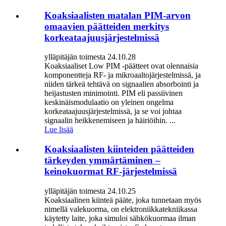
Koaksiaalisten matalan PIM-arvon
omaavien päätteiden merkitys
korkeataajuusjärjestelmissä
ylläpitäjän toimesta 24.10.28
Koaksiaaliset Low PIM -päätteet ovat olennaisia ​​
komponentteja RF- ja mikroaaltojärjestelmissä, ja
niiden tärkeä tehtävä on signaalien absorbointi ja
heijastusten minimointi. PIM eli passiivinen
keskinäismodulaatio on yleinen ongelma
korkeataajuusjärjestelmissä, ja se voi johtaa
signaalin heikkenemiseen ja häiriöihin. ...
Lue lisää
Koaksiaalisten kiinteiden päätteiden
tärkeyden ymmärtäminen –
keinokuormat RF-järjestelmissä
ylläpitäjän toimesta 24.10.25
Koaksiaalinen kiinteä pääte, joka tunnetaan myös
nimellä valekuorma, on elektroniikkatekniikassa
käytetty laite, joka simuloi sähkökuormaa ilman