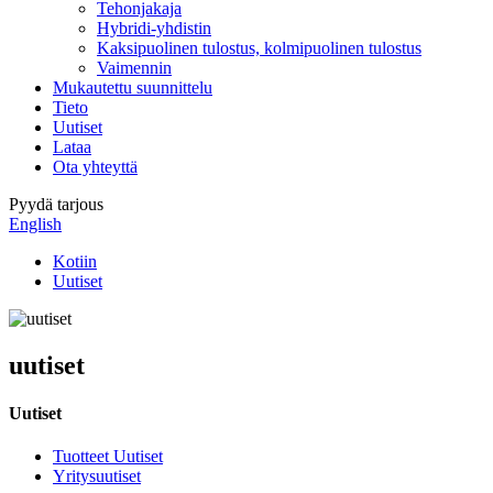
Tehonjakaja
Hybridi-yhdistin
Kaksipuolinen tulostus, kolmipuolinen tulostus
Vaimennin
Mukautettu suunnittelu
Tieto
Uutiset
Lataa
Ota yhteyttä
Pyydä tarjous
English
Kotiin
Uutiset
uutiset
Uutiset
Tuotteet Uutiset
Yritysuutiset