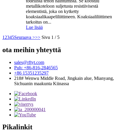
todellista tehon haihtumista. Se koostuu
metallikoteloon suljetusta resistiivisestä
elementistä, joka on kytketty
koaksiaalikaapeliliittimeen. Koaksiaaliliittimen
tarkoitus on...
Lue lisää
1
2
3
4
5
Seuraava >
>>
Sivu 1 / 5
ota meihin yhteyttä
sales@rftyt.com
Puh: +86-816-2846565
+86 15351235297
218# Wenwu Middle Road, Jingkain alue, Mianyang,
Sichuanin maakunta Kiinassa
Pikalinkit