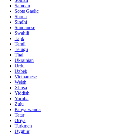
Somali
Samoan
Scots Gaelic
Shona
Sindhi
Sundanese
Swahili
Tajik
Tamil
Telugu
Thai
Ukrainian
Urdu
Uzbek
Vietnamese
Welsh
Xhosa
Yiddish
Yoruba
Zulu
Kinyarwanda
Tatar
Oriya
Turkmen
Uyghur