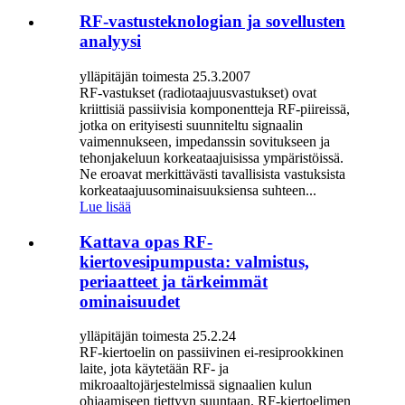
RF-vastusteknologian ja sovellusten
analyysi
ylläpitäjän toimesta 25.3.2007
RF-vastukset (radiotaajuusvastukset) ovat
kriittisiä passiivisia komponentteja RF-piireissä,
jotka on erityisesti suunniteltu signaalin
vaimennukseen, impedanssin sovitukseen ja
tehonjakeluun korkeataajuisissa ympäristöissä.
Ne eroavat merkittävästi tavallisista vastuksista
korkeataajuusominaisuuksiensa suhteen...
Lue lisää
Kattava opas RF-
kiertovesipumpusta: valmistus,
periaatteet ja tärkeimmät
ominaisuudet
ylläpitäjän toimesta 25.2.24
RF-kiertoelin on passiivinen ei-resiprookkinen
laite, jota käytetään RF- ja
mikroaaltojärjestelmissä signaalien kulun
ohjaamiseen tiettyyn suuntaan. RF-kiertoelimen