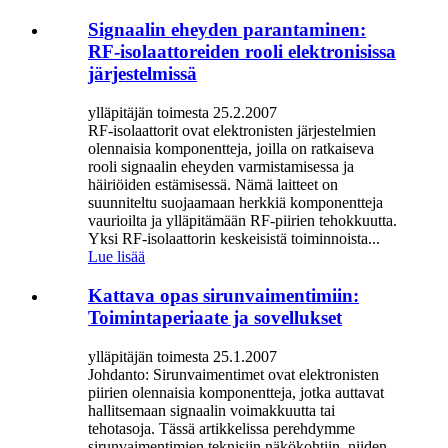
Signaalin eheyden parantaminen:
RF-isolaattoreiden rooli elektronisissa
järjestelmissä
ylläpitäjän toimesta 25.2.2007
RF-isolaattorit ovat elektronisten järjestelmien
olennaisia ​​komponentteja, joilla on ratkaiseva
rooli signaalin eheyden varmistamisessa ja
häiriöiden estämisessä. Nämä laitteet on
suunniteltu suojaamaan herkkiä komponentteja
vaurioilta ja ylläpitämään RF-piirien tehokkuutta.
Yksi RF-isolaattorin keskeisistä toiminnoista...
Lue lisää
Kattava opas sirunvaimentimiin:
Toimintaperiaate ja sovellukset
ylläpitäjän toimesta 25.1.2007
Johdanto: Sirunvaimentimet ovat elektronisten
piirien olennaisia ​​komponentteja, jotka auttavat
hallitsemaan signaalin voimakkuutta tai
tehotasoja. Tässä artikkelissa perehdymme
sirunvaimentimien teknisiin näkökohtiin, niiden