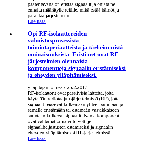
päätehtävänä on eristää signaalit ja ohjata ne
ennalta määrätylle reitille, mikä estää häiriöt ja
parantaa järjestelmän ...
Lue lisää
Opi RF-isolaattoreiden
valmistusprosessista,
toimintaperiaatteista ja tärkeimmistä
ominaisuuksista. Eristimet ovat RF-
järjestelmien olennaisia ​​
komponentteja signaalin eristämiseksi
ja eheyden ylläpitämiseksi.
ylläpitäjän toimesta 25.2.2017
RF-isolaattorit ovat passiivisia laitteita, joita
käytetään radiotaajuusjärjestelmissä (RF), jotta
signaalit pääsevät kulkemaan yhteen suuntaan ja
samalla eristämään tai estämään vastakkaiseen
suuntaan kulkevat signaalit. Nämä komponentit
ovat välttämättömiä ei-toivottujen
signaaliheijastusten estämiseksi ja signaalin
eheyden ylläpitämiseksi RF-järjestelmissä...
Lue lisää