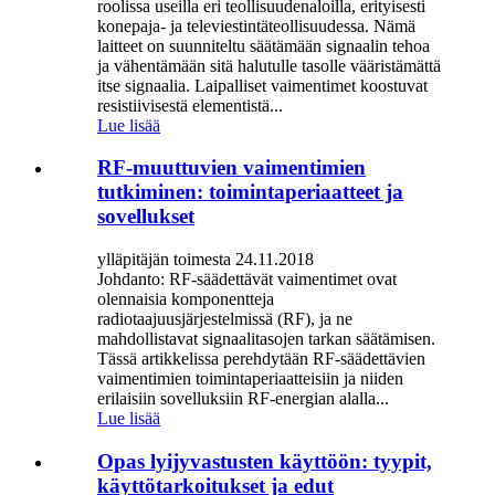
roolissa useilla eri teollisuudenaloilla, erityisesti
konepaja- ja televiestintäteollisuudessa. Nämä
laitteet on suunniteltu säätämään signaalin tehoa
ja vähentämään sitä halutulle tasolle vääristämättä
itse signaalia. Laipalliset vaimentimet koostuvat
resistiivisestä elementistä...
Lue lisää
RF-muuttuvien vaimentimien
tutkiminen: toimintaperiaatteet ja
sovellukset
ylläpitäjän toimesta 24.11.2018
Johdanto: RF-säädettävät vaimentimet ovat
olennaisia ​​komponentteja
radiotaajuusjärjestelmissä (RF), ja ne
mahdollistavat signaalitasojen tarkan säätämisen.
Tässä artikkelissa perehdytään RF-säädettävien
vaimentimien toimintaperiaatteisiin ja niiden
erilaisiin sovelluksiin RF-energian alalla...
Lue lisää
Opas lyijyvastusten käyttöön: tyypit,
käyttötarkoitukset ja edut