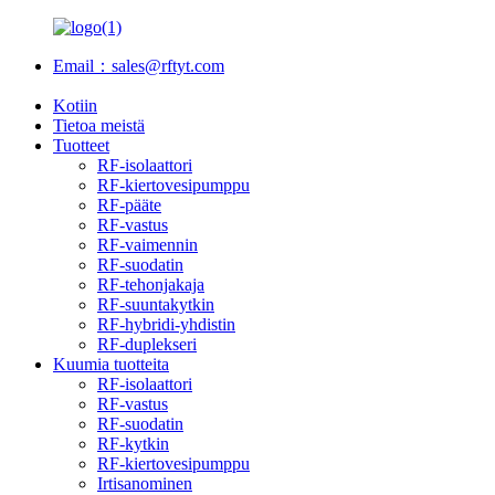
Email：sales@rftyt.com
Kotiin
Tietoa meistä
Tuotteet
RF-isolaattori
RF-kiertovesipumppu
RF-pääte
RF-vastus
RF-vaimennin
RF-suodatin
RF-tehonjakaja
RF-suuntakytkin
RF-hybridi-yhdistin
RF-duplekseri
Kuumia tuotteita
RF-isolaattori
RF-vastus
RF-suodatin
RF-kytkin
RF-kiertovesipumppu
Irtisanominen