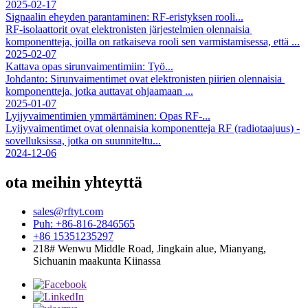
2025-02-17
Signaalin eheyden parantaminen: RF-eristyksen rooli...
RF-isolaattorit ovat elektronisten järjestelmien olennaisia ​​
komponentteja, joilla on ratkaiseva rooli sen varmistamisessa, että ...
2025-02-07
Kattava opas sirunvaimentimiin: Työ...
Johdanto: Sirunvaimentimet ovat elektronisten piirien olennaisia ​​
komponentteja, jotka auttavat ohjaamaan ...
2025-01-07
Lyijyvaimentimien ymmärtäminen: Opas RF-...
Lyijyvaimentimet ovat olennaisia ​​komponentteja RF (radiotaajuus) -
sovelluksissa, jotka on suunniteltu...
2024-12-06
ota meihin yhteyttä
sales@rftyt.com
Puh: +86-816-2846565
+86 15351235297
218# Wenwu Middle Road, Jingkain alue, Mianyang,
Sichuanin maakunta Kiinassa