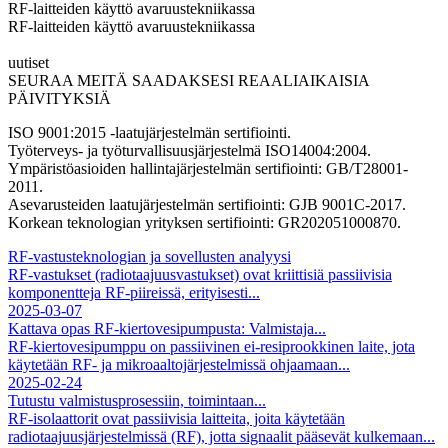
RF-laitteiden käyttö avaruustekniikassa
RF-laitteiden käyttö avaruustekniikassa
uutiset
SEURAA MEITÄ SAADAKSESI REAALIAIKAISIA
PÄIVITYKSIÄ
ISO 9001:2015 -laatujärjestelmän sertifiointi.
Työterveys- ja työturvallisuusjärjestelmä ISO14004:2004.
Ympäristöasioiden hallintajärjestelmän sertifiointi: GB/T28001-
2011.
Asevarusteiden laatujärjestelmän sertifiointi: GJB 9001C-2017.
Korkean teknologian yrityksen sertifiointi: GR202051000870.
RF-vastusteknologian ja sovellusten analyysi
RF-vastukset (radiotaajuusvastukset) ovat kriittisiä passiivisia
komponentteja RF-piireissä, erityisesti...
2025-03-07
Kattava opas RF-kiertovesipumpusta: Valmistaja...
RF-kiertovesipumppu on passiivinen ei-resiprookkinen laite, jota
käytetään RF- ja mikroaaltojärjestelmissä ohjaamaan...
2025-02-24
Tutustu valmistusprosessiin, toimintaan...
RF-isolaattorit ovat passiivisia laitteita, joita käytetään
radiotaajuusjärjestelmissä (RF), jotta signaalit pääsevät kulkemaan...