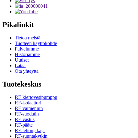
Pikalinkit
Tietoa meistä
Tuotteen käyttökohde
Palvelumme
Historiamme
Uutiset
Lataa
Ota yhteyttä
Tuotekeskus
RF-kiertovesipumppu
RF-isolaattori
RF-vaimennin
RF-suodatin
RF-vastus
RF-pääte
RF-tehonjakaja
RF-suuntakytkin