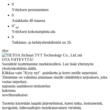
0
Yrityksen perustaminen
0
Asiakkaita 48 maassa
+
0
m²
Yrityksen kokonaispinta-ala
0
Tutkimus- ja kehityshenkilöstöä on 26.
rftyt
OTA YHTEYTTÄ!
Suosittele tuotteitamme markkinoillesi. Lue lisää yhteistyön
yksityiskohdista täältä.
Klikkaa vain "Kysy nyt" -painiketta ja kerro meille tarpeistasi.
Tiimimme on valmiina antamaan sinulle räätälöidyn tarjouksen, joka
vastaa tarpeitasi.
napsauta saadaksesi tiedustelun
hakemus
sovellusratkaisut
Tuotetta käytetään laajalti järjestelmissä, kuten tutka, instrumentit,
navigointi, mikroaaltojen monikanavainen viestintä,