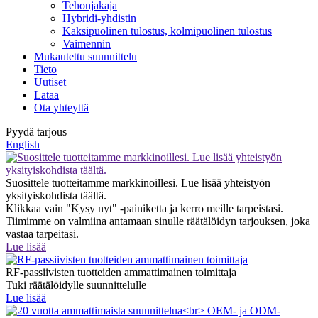
Tehonjakaja
Hybridi-yhdistin
Kaksipuolinen tulostus, kolmipuolinen tulostus
Vaimennin
Mukautettu suunnittelu
Tieto
Uutiset
Lataa
Ota yhteyttä
Pyydä tarjous
English
Suosittele tuotteitamme markkinoillesi. Lue lisää yhteistyön
yksityiskohdista täältä.
Klikkaa vain "Kysy nyt" -painiketta ja kerro meille tarpeistasi.
Tiimimme on valmiina antamaan sinulle räätälöidyn tarjouksen, joka
vastaa tarpeitasi.
Lue lisää
RF-passiivisten tuotteiden ammattimainen toimittaja
Tuki räätälöidylle suunnittelulle
Lue lisää