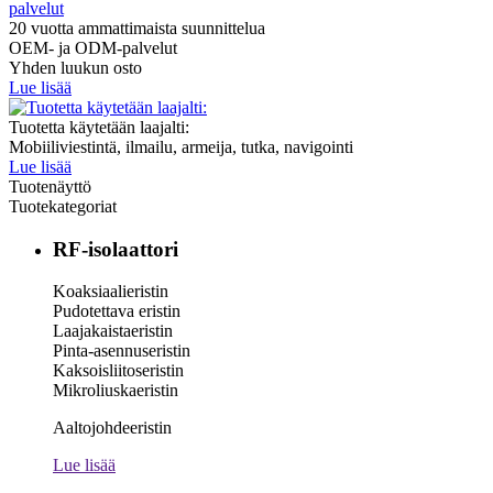
20 vuotta ammattimaista suunnittelua
OEM- ja ODM-palvelut
Yhden luukun osto
Lue lisää
Tuotetta käytetään laajalti:
Mobiiliviestintä, ilmailu, armeija, tutka, navigointi
Lue lisää
Tuotenäyttö
Tuotekategoriat
RF-isolaattori
Koaksiaalieristin
Pudotettava eristin
Laajakaistaeristin
Pinta-asennuseristin
Kaksoisliitoseristin
Mikroliuskaeristin
Aaltojohdeeristin
Lue lisää