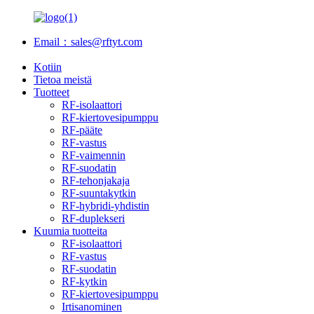
Email：sales@rftyt.com
Kotiin
Tietoa meistä
Tuotteet
RF-isolaattori
RF-kiertovesipumppu
RF-pääte
RF-vastus
RF-vaimennin
RF-suodatin
RF-tehonjakaja
RF-suuntakytkin
RF-hybridi-yhdistin
RF-duplekseri
Kuumia tuotteita
RF-isolaattori
RF-vastus
RF-suodatin
RF-kytkin
RF-kiertovesipumppu
Irtisanominen