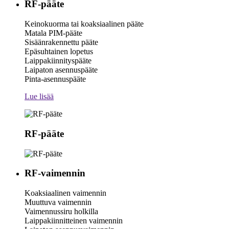
RF-pääte
Keinokuorma tai koaksiaalinen pääte
Matala PIM-pääte
Sisäänrakennettu pääte
Epäsuhtainen lopetus
Laippakiinnityspääte
Laipaton asennuspääte
Pinta-asennuspääte
Lue lisää
RF-pääte
RF-vaimennin
Koaksiaalinen vaimennin
Muuttuva vaimennin
Vaimennussiru holkilla
Laippakiinnitteinen vaimennin